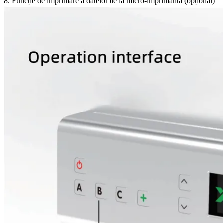
8. Funcție de imprimare a datelor de la micro-imprimantă (opțional)