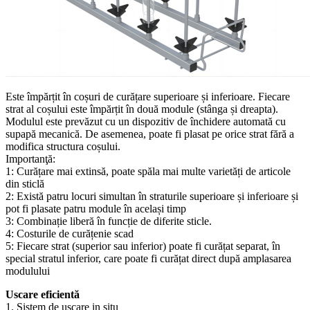
Este împărțit în coșuri de curățare superioare și inferioare. Fiecare
strat al coșului este împărțit în două module (stânga și dreapta).
Modulul este prevăzut cu un dispozitiv de închidere automată cu
supapă mecanică. De asemenea, poate fi plasat pe orice strat fără a
modifica structura coșului.
Importanţă:
1: Curățare mai extinsă, poate spăla mai multe varietăți de articole
din sticlă
2: Există patru locuri simultan în straturile superioare și inferioare și
pot fi plasate patru module în același timp
3: Combinație liberă în funcție de diferite sticle.
4: Costurile de curățenie scad
5: Fiecare strat (superior sau inferior) poate fi curățat separat, în
special stratul inferior, care poate fi curățat direct după amplasarea
modulului
Uscare eficientă
1. Sistem de uscare in situ