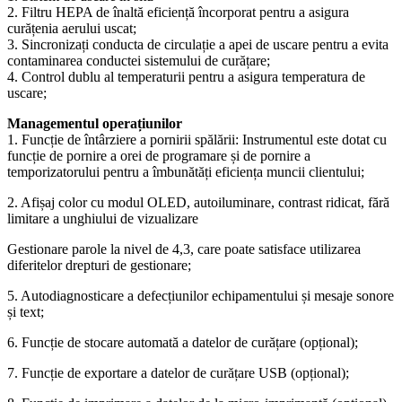
2. Filtru HEPA de înaltă eficiență încorporat pentru a asigura
curățenia aerului uscat;
3. Sincronizați conducta de circulație a apei de uscare pentru a evita
contaminarea conductei sistemului de curățare;
4. Control dublu al temperaturii pentru a asigura temperatura de
uscare;
Managementul operațiunilor
1. Funcție de întârziere a pornirii spălării: Instrumentul este dotat cu
funcție de pornire a orei de programare și de pornire a
temporizatorului pentru a îmbunătăți eficiența muncii clientului;
2. Afișaj color cu modul OLED, autoiluminare, contrast ridicat, fără
limitare a unghiului de vizualizare
Gestionare parole la nivel de 4,3, care poate satisface utilizarea
diferitelor drepturi de gestionare;
5. Autodiagnosticare a defecțiunilor echipamentului și mesaje sonore
și text;
6. Funcție de stocare automată a datelor de curățare (opțional);
7. Funcție de exportare a datelor de curățare USB (opțional);