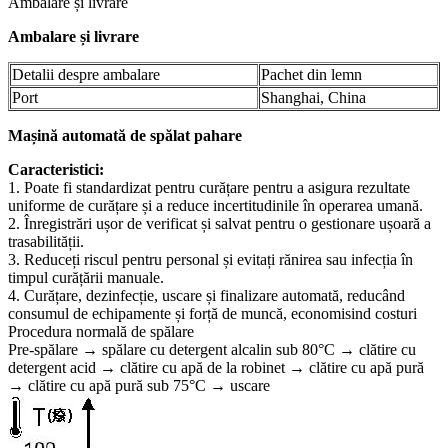
Ambalare și livrare
Ambalare și livrare
Detalii despre ambalare
Pachet din lemn
Port
Shanghai, China
Mașină automată de spălat pahare
Caracteristici:
1. Poate fi standardizat pentru curățare pentru a asigura rezultate
uniforme de curățare și a reduce incertitudinile în operarea umană.
2. Înregistrări ușor de verificat și salvat pentru o gestionare ușoară a
trasabilității.
3. Reduceți riscul pentru personal și evitați rănirea sau infecția în
timpul curățării manuale.
4. Curățare, dezinfecție, uscare și finalizare automată, reducând
consumul de echipamente și forță de muncă, economisind costuri
Procedura normală de spălare
Pre-spălare → spălare cu detergent alcalin sub 80°C → clătire cu
detergent acid → clătire cu apă de la robinet → clătire cu apă pură
→ clătire cu apă pură sub 75°C → uscare