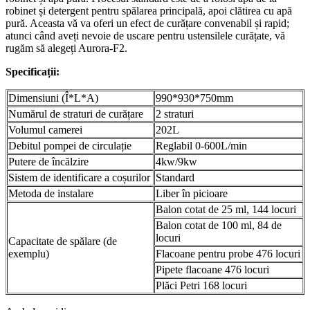
robinet și detergent pentru spălarea principală, apoi clătirea cu apă
pură. Aceasta vă va oferi un efect de curățare convenabil și rapid;
atunci când aveți nevoie de uscare pentru ustensilele curățate, vă
rugăm să alegeți Aurora-F2.
Specificații:
Dimensiuni (Î*L*A)
990*930*750mm
Numărul de straturi de curățare
2 straturi
Volumul camerei
202L
Debitul pompei de circulație
Reglabil 0-600L/min
Putere de încălzire
4kw/9kw
Sistem de identificare a coșurilor
Standard
Metoda de instalare
Liber în picioare
Balon cotat de 25 ml, 144 locuri
Balon cotat de 100 ml, 84 de
locuri
Capacitate de spălare (de
exemplu)
Flacoane pentru probe 476 locuri
Pipete flacoane 476 locuri
Plăci Petri 168 locuri