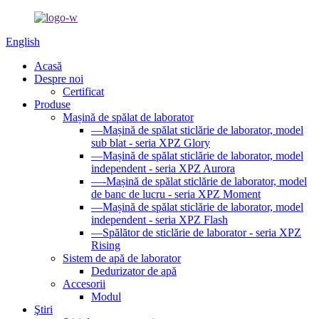
English
Acasă
Despre noi
Certificat
Produse
Mașină de spălat de laborator
—Mașină de spălat sticlărie de laborator, model
sub blat - seria XPZ Glory
—Mașină de spălat sticlărie de laborator, model
independent - seria XPZ Aurora
—-Mașină de spălat sticlărie de laborator, model
de banc de lucru - seria XPZ Moment
—Mașină de spălat sticlărie de laborator, model
independent - seria XPZ Flash
—Spălător de sticlărie de laborator - seria XPZ
Rising
Sistem de apă de laborator
Dedurizator de apă
Accesorii
Modul
Ştiri