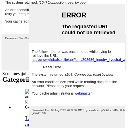
Scrie mesajul tău aici și trimite-l nouă
Categorii de produse
Laborator complet automat,
autonom, certificat CE...