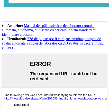
Anterior:
Mașină de spălat sticlărie de laborator complet
automată, autonomă, cu uscare cu aer cald, dotată standard cu
identificare a coșului
Următorul:
238 de pipete pot fi curățate simultan, mașină de
spălat automată a sticlei de laborator cu 2-3 straturi și uscare in situ
cu aer cald