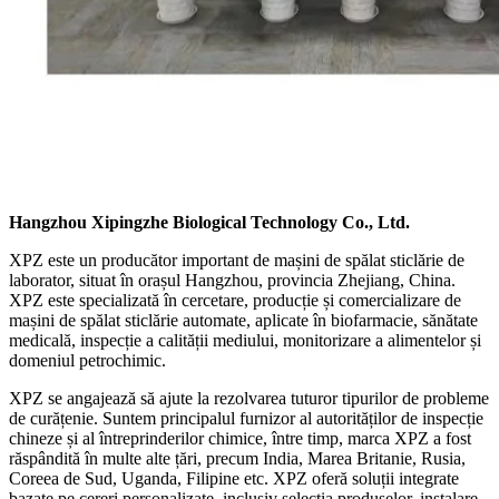
Hangzhou Xipingzhe Biological Technology Co., Ltd.
XPZ este un producător important de mașini de spălat sticlărie de
laborator, situat în orașul Hangzhou, provincia Zhejiang, China.
XPZ este specializată în cercetare, producție și comercializare de
mașini de spălat sticlărie automate, aplicate în biofarmacie, sănătate
medicală, inspecție a calității mediului, monitorizare a alimentelor și
domeniul petrochimic.
XPZ se angajează să ajute la rezolvarea tuturor tipurilor de probleme
de curățenie. Suntem principalul furnizor al autorităților de inspecție
chineze și al întreprinderilor chimice, între timp, marca XPZ a fost
răspândită în multe alte țări, precum India, Marea Britanie, Rusia,
Coreea de Sud, Uganda, Filipine etc. XPZ oferă soluții integrate
bazate pe cereri personalizate, inclusiv selecția produselor, instalare